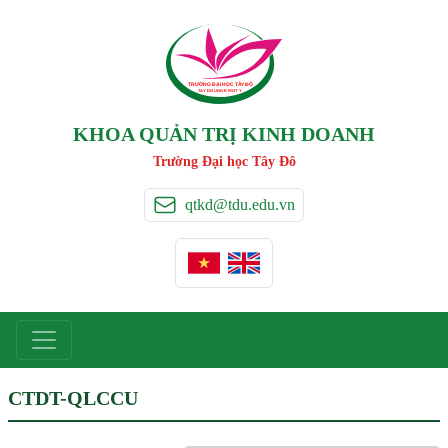
TRƯỜNG ĐẠI HỌC TÂ
Y
 ĐÔ
T
A
Y
 DO UNIVERSIT
Y
KHOA QUẢN TRỊ KINH DOANH
Trường Đại học Tây Đô
qtkd@tdu.edu.vn
CTDT-QLCCU